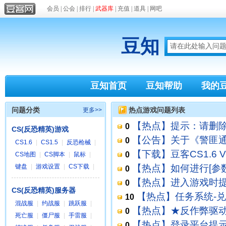
会员
|
公会
|
排行
|
武器库
|
充值
|
道具
|
网吧
豆知
豆知首页
豆知帮助
我的
问题分类
热点游戏问题列表
更多>>
【热点】提示：请删除游
0
CS(反恐精英)游戏
[
CS(反恐精英)游戏
]
【公告】关于《警匪通
0
CS1.6
|
CS1.5
|
反恐枪械
|
具
]
【下载】豆客CS1.6 
0
CS地图
|
CS脚本
|
鼠标
|
[
CS下载
]
键盘
|
游戏设置
|
CS下载
|
【热点】如何进行[参数
0
【热点】进入游戏时提示mod
0
CS(反恐精英)服务器
[
CS(反恐精英)游戏
]
【热点】任务系统-
10
混战服
|
约战服
|
跳跃服
|
客CS游戏平台
]
【热点】★反作弊驱动
0
死亡服
|
僵尸服
|
手雷服
|
[
CS(反恐精英)游戏
]
【热点】登录平台提示
0