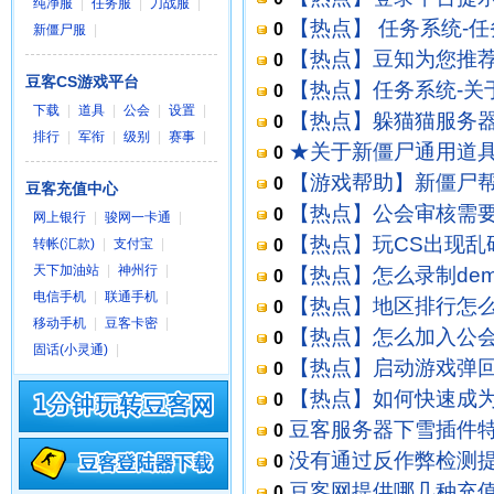
纯净服
|
任务服
|
刀战服
|
客CS游戏平台
]
【热点】 任务系统-任务
0
新僵尸服
|
CS游戏平台
]
【热点】豆知为您推荐一
0
豆客CS游戏平台
[
CS(反恐精英)游戏
]
【热点】任务系统-关
0
下载
|
道具
|
公会
|
设置
|
[
CS(反恐精英)游戏
]
【热点】躲猫猫服务器
0
排行
|
军衔
|
级别
|
赛事
|
英)服务器
]
★关于新僵尸通用道具卡
0
服
]
【游戏帮助】新僵尸
0
豆客充值中心
【热点】公会审核需
0
网上银行
|
骏网一卡通
|
【热点】玩CS出现乱
转帐(汇款)
|
支付宝
|
0
天下加油站
|
神州行
|
恐精英)游戏
]
【热点】怎么录制demo
0
电信手机
|
联通手机
|
[
CS1.6
]
【热点】地区排行怎
0
移动手机
|
豆客卡密
|
【热点】怎么加入公
0
固话(小灵通)
|
【热点】启动游戏弹
0
【热点】如何快速成为[
0
游戏
]
豆客服务器下雪插件特
0
游戏
]
没有通过反作弊检测提示
0
[
CS(反恐精英)游戏
]
豆客网提供哪几种充值
0