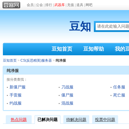
会员
|
公会
|
排行
|
武器库
|
充值
|
道具
|
网吧
豆知
豆知首页
豆知帮助
我的
豆知首页
>
CS(反恐精英)服务器
>
纯净服
纯净服
按分类查找：
新僵尸服
刀战服
任务服
手雷服
僵尸服
死亡服
约战服
混战服
热点问题
已解决问题
待解决问题
投票中问题