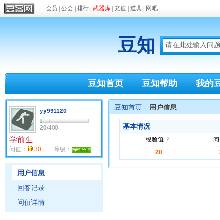
会员
|
公会
|
排行
|
武器库
|
充值
|
道具
|
网吧
豆知
豆知首页
豆知帮助
我的
豆知首页
-
用户信息
yy991120
基本情况
20
/400
学前生
经验值
？
问
问值：
30
等级：
20
用户信息
回答记录
问值详情