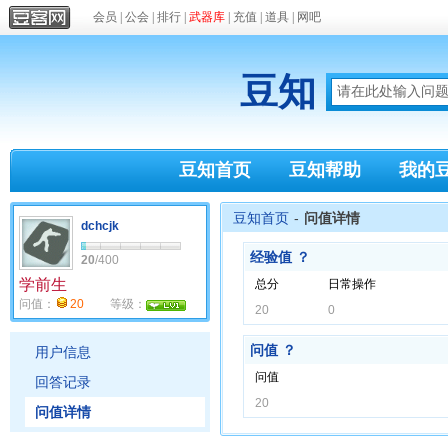
会员
|
公会
|
排行
|
武器库
|
充值
|
道具
|
网吧
豆知
豆知首页
豆知帮助
我的
豆知首页
-
问值详情
dchcjk
经验值
？
20
/400
学前生
总分
日常操作
问值：
20
等级：
20
0
问值
？
用户信息
问值
回答记录
20
问值详情